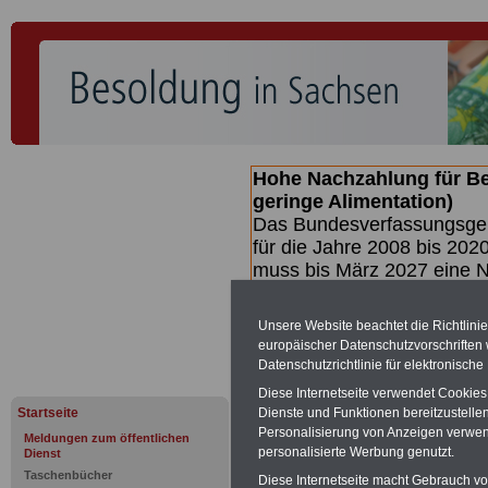
Hohe Nachzahlung für B
geringe Alimentation)
Das Bundesverfassungsgeri
für die Jahre 2008 bis 2020
muss bis
März 2027 eine N
die zun hohen Nachzahlun
(Beamte & Ruhestandsbea
Unsere Website beachtet die Richtlini
geben (Medienberichten z
europäischer Datenschutzvorschrifte
mind.
3.000 und 13.000 E
Datenschutzrichtlinie für elektronisch
hierzu eine Broschüre her
Diese Internetseite verwendet Cookie
des Gesetzentwurfs der Bu
Startseite
Dienste und Funktionen bereitzustell
(wahrscheinlich im
Personalisierung von Anzeigen verwende
Meldungen zum öffentlichen
II. Quartal.2026 >>>
zur
personalisierte Werbung genutzt.
Dienst
Taschenbücher
Diese Internetseite macht Gebrauch von