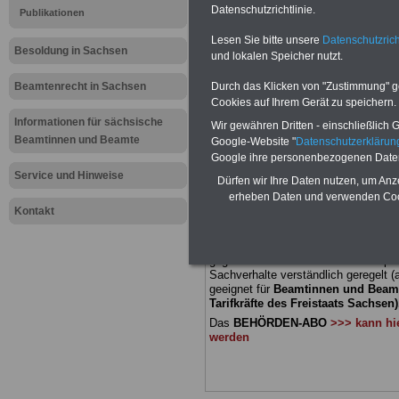
Datenschutzrichtlinie.
Publikationen
Meldung fü
Lesen Sie bitte unsere
Datenschutzrich
Besoldung in Sachsen
und lokalen Speicher nutzt.
öffentliche
Beamtenrecht in Sachsen
Durch das Klicken von "Zustimmung" geb
Sachsen: 
Cookies auf Ihrem Gerät zu speichern.
Informationen für sächsische
Wir gewähren Dritten - einschließlich Go
Behörden
Beamtinnen und Beamte
Google-Website "
Datenschutzerkläru
Google ihre personenbezogenen Date
Service und Hinweise
Dürfen wir Ihre Daten nutzen, um Anz
BEHÖRDEN-ABO
mit 3 Ratgebern fü
erheben Daten und verwenden Cook
22,50 Euro: Wissenswertes für Bea
Kontakt
und Beamte, Beamtenversorgungsre
(Bund/Länder) sowie Beihilferecht i
Ländern. Alle drei Ratgeber sind über
gegliedert und erläutern auch kompliz
Sachverhalte verständlich geregelt (
geeignet für
Beamtinnen und Beam
Tarifkräfte des Freistaats Sachsen)
Das
BEHÖRDEN-ABO
>>> kann hie
werden