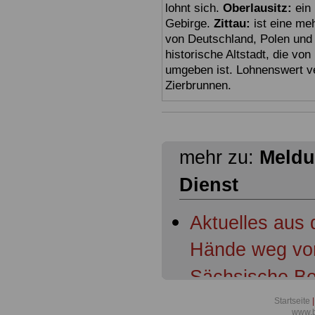
lohnt sich.
Oberlausitz:
ein 
Gebirge.
Zittau:
ist eine meh
von Deutschland, Polen und 
historische Altstadt, die vo
umgeben ist. Lohnenswert v
Zierbrunnen.
mehr zu:
Meldu
Dienst
Aktuelles aus
Hände weg vom
Sächsische B
Aktuelles aus 
Startseite
|
www.b