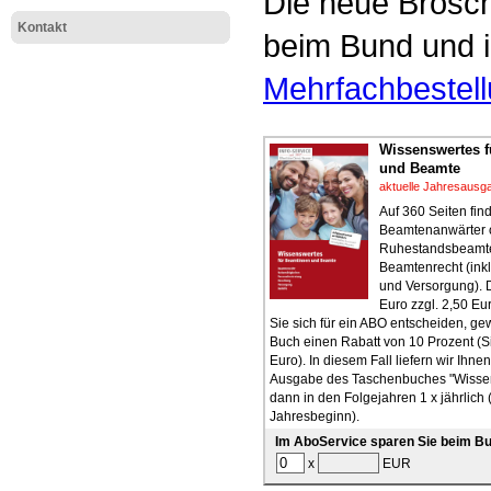
Die neue Brosch
Kontakt
beim Bund und i
Mehrfachbestel
Wissenswertes 
und Beamte
aktuelle Jahresausg
Auf 360 Seiten fi
Beamtenanwärter 
Ruhestandsbeamte
Beamtenrecht (inkl
und Versorgung). 
Euro zzgl. 2,50 E
Sie sich für ein ABO entscheiden, g
Buch einen Rabatt von 10 Prozent (S
Euro). In diesem Fall liefern wir Ihnen
Ausgabe des Taschenbuches "Wissen
dann in den Folgejahren 1 x jährlich 
Jahresbeginn).
Im AboService sparen Sie beim Bu
x
EUR