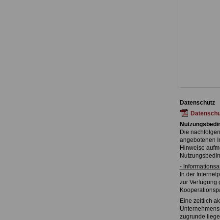
Datenschutz
Datenschu
Nutzungsbedi
Die nachfolgen
angebotenen In
Hinweise aufme
Nutzungsbeding
- Informations
In der Interne
zur Verfügung g
Kooperationspar
Eine zeitlich 
Unternehmensme
zugrunde liege