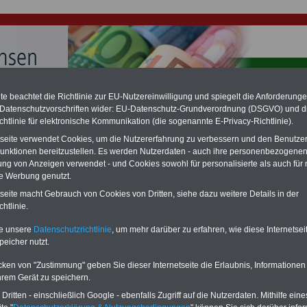
e beachtet die Richtlinie zur EU-Nutzereinwilligung und spiegelt die Anforderung
 Datenschutzvorschriften wider: EU-Datenschutz-Grundverordnung (DSGVO) und d
hlung für Beamte & Ruhestandsbeamte (zu geringe Alimentation)
chtlinie für elektronische Kommunikation (die sogenannte E-Privacy-Richtlinie).
fassungsgericht hat die Landesbesoldung von Berlin für die Jahre 2008 bis
assungswidrig erklärt (Berlin muss bis
März 2027 eine Neuregelung der
tseite verwendet Cookies, um die Nutzererfahrung zu verbessern und den Benutze
schließen, die zun hohen Nachzahlungen führen wird). Auch beim Bund
unktionen bereitzustellen. Es werden Nutzerdaten - auch ihre personenbezogenen
hestandsbeamte) wird es hohe Nachzahlungen geben (Medienberichten
ung von Anzeigen verwendet - und Cookies sowohl für personalisierte als auch für 
en
alle (!) Beamte
zwischen mind.
3.000 und 13.000 Euro
,rechnen. Der INFO
te Werbung genutzt.
hierzu eine Broschüre heraus, die unmittelbar nach dem Beschluss des
s der Bundesregierung vorgelegt wird (wahrscheinlich im
tseite macht Gebrauch von Cookies von Dritten, siehe dazu weitere Details in der
026 >>>
zur (Vor)Bestellung der Broschüre
.
htlinie.
te unsere
Datenschutzrichtlinie
, um mehr darüber zu erfahren, wie diese Internetse
 von www.besoldung-sachsen.de
peicher nutzt.
cken von "Zustimmung" geben Sie dieser Internetseite die Erlaubnis, Informationen
hrem Gerät zu speichern.
ritten - einschließlich Google - ebenfalls Zugriff auf die Nutzerdaten. Mithilfe eine