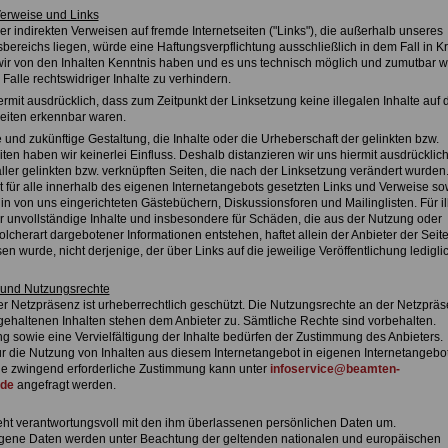
Verweise und Links
er indirekten Verweisen auf fremde Internetseiten ("Links"), die außerhalb unseres
ereichs liegen, würde eine Haftungsverpflichtung ausschließlich in dem Fall in Kr
 wir von den Inhalten Kenntnis haben und es uns technisch möglich und zumutbar w
Falle rechtswidriger Inhalte zu verhindern.
ermit ausdrücklich, dass zum Zeitpunkt der Linksetzung keine illegalen Inhalte auf 
eiten erkennbar waren.
e und zukünftige Gestaltung, die Inhalte oder die Urheberschaft der gelinkten bzw.
ten haben wir keinerlei Einfluss. Deshalb distanzieren wir uns hiermit ausdrücklic
aller gelinkten bzw. verknüpften Seiten, die nach der Linksetzung verändert wurden
lt für alle innerhalb des eigenen Internetangebots gesetzten Links und Verweise so
n von uns eingerichteten Gästebüchern, Diskussionsforen und Mailinglisten. Für il
er unvollständige Inhalte und insbesondere für Schäden, die aus der Nutzung oder
lcherart dargebotener Informationen entstehen, haftet allein der Anbieter der Seite
n wurde, nicht derjenige, der über Links auf die jeweilige Veröffentlichung ledigli
 und Nutzungsrechte
ser Netzpräsenz ist urheberrechtlich geschützt. Die Nutzungsrechte an der Netzprä
gehaltenen Inhalten stehen dem Anbieter zu. Sämtliche Rechte sind vorbehalten.
g sowie eine Vervielfältigung der Inhalte bedürfen der Zustimmung des Anbieters.
für die Nutzung von Inhalten aus diesem Internetangebot in eigenen Internetangebo
ie zwingend erforderliche Zustimmung kann unter
infoservice@beamten-
.de
angefragt werden.
eht verantwortungsvoll mit den ihm überlassenen persönlichen Daten um.
ene Daten werden unter Beachtung der geltenden nationalen und europäischen