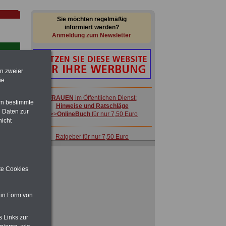
Sie möchten regelmäßig
informiert werden?
Anmeldung zum Newsletter
en zweier
ie
FRAUEN
im Öffentlichen Dienst:
rn bestimmte
Hinweise und Ratschläge
 Daten zur
>>>
OnlineBuch
für nur 7,50 Euro
nicht
-
Ratgeber für nur 7,50 Euro
Beihilfe
in Bund und Ländern oder zum
Beamtenversorgungsrecht
ite Cookies
ACHTUNG
Nebentätigkeitsrecht:
vor Jobaufnahme
schlau machen
>>>
OnlineBuch
für nur 7,50 Euro
 in Form von
s Links zur