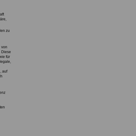
aft
äre,
den zu
h von
. Diese
wie für
legale,
, auf
ch
senz
ten