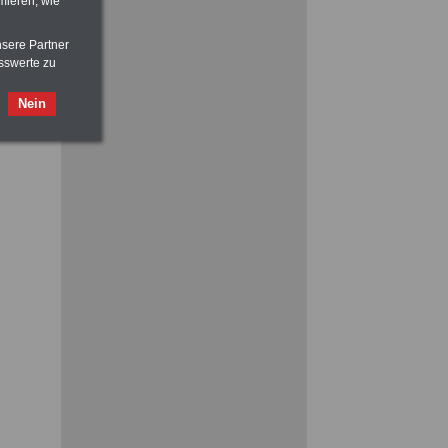
mieren, wie
nsere Partner
sswerte zu
FRAUEN
im Öffentlichen Dienst:
Hinweise und Ratschläge
>>>
OnlineBuch
für nur 7,50 Euro
Nein
Ratgeber für nur 7,50 Euro
Beihilfe
in Bund und Ländern oder zum
Beamtenversorgungsrecht