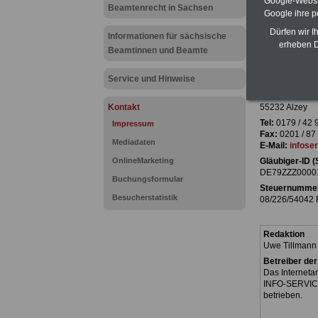
Google-Websi
Beamtenrecht in Sachsen
Google ihre 
Dürfen wir I
Informationen für sächsische
erheben D
Anbieter (nac
Beamtinnen und Beamte
INFO-SERVIC
Öffentlicher D
Service und Hinweise
Dipl. Verw. Uw
Carl-Ludwig-Se
Kontakt
55232 Alzey
Tel:
0179 / 42 
Impressum
Fax:
0201 / 87
Mediadaten
E-Mail:
infose
OnlineMarketing
Gläubiger-ID 
DE79ZZZ0000
Buchungsformular
Steuernumme
Besucherstatistik
08/226/54042 
Redaktion
Uwe Tillmann 
Betreiber der
Das Interneta
INFO-SERVICE
betrieben.