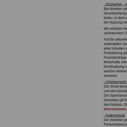
- Disclaimer - 
Bei direkten od
Verantwortungsb
treten, in dem
die Nutzung im 
Wir erklären hi
verlinkenden S
Auf die aktuell
verknüpften Sei
allen Inhalten 
Feststellung gi
Fremdeinträge i
fehlerhafte od
Nichtnutzung so
welche verwiese
verweist.
- Urheberrecht
Der Inhalt die
und den bereit
Die Speicherun
Dasselbe gilt 
des Nutzers. D
informationen
- Datenschutz
Der Anbieter g
Personenbezog