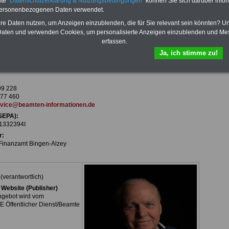
te "
Datenschutzerklärung & Nutzungsbedingungen
" können Sie sich darüber infor
personenbezogenen Daten verwendet.
hre Daten nutzen, um Anzeigen einzublenden, die für Sie relevant sein könnten? U
aten und verwenden Cookies, um personalisierte Anzeigen einzublenden und Me
h § 5 Telemediengesetz)
erfassen.
E
Ja, ich stimme zu!
ienst/Beamte
e Tillmann
eger-Str. 24
99 228
 77 460
rvice@beamten-informationen.de
(SEPA):
1332394I
r:
Finanzamt Bingen-Alzey
(verantwortlich)
 Website (Publisher)
ngebot wird vom
 Öffentlicher Dienst/Beamte